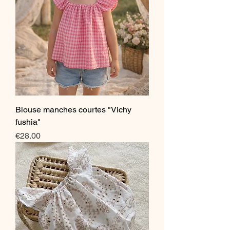
Blouse manches courtes "Vichy
fushia"
Price
€28.00