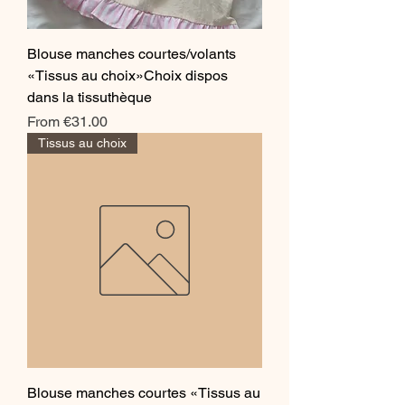
Blouse manches courtes/volants
«Tissus au choix»Choix dispos
dans la tissuthèque
Sale Price
From
€31.00
Tissus au choix
Blouse manches courtes «Tissus au