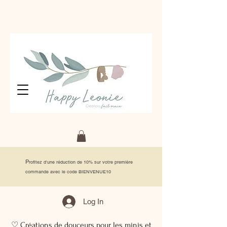
P
rofitez d'une réduction de 10% sur votre première
commande avec le code BIENVENUE10
Log In
♡ Créations de douceurs pour les minis et