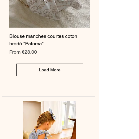
Blouse manches courtes coton
brodé "Paloma"
Sale Price
From
€28.00
Load More