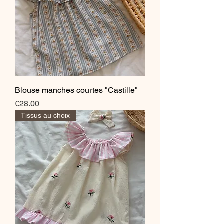
Blouse manches courtes "Castille"
Price
€28.00
Tissus au choix