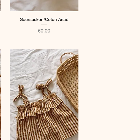
Seersucker /Coton Anaé
Quick View
Price
€0.00