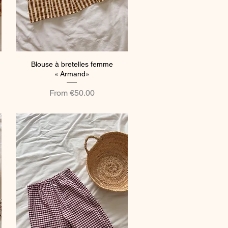
Blouse à bretelles femme
Quick View
« Armand»
Sale Price
From
€50.00