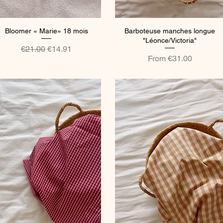
Bloomer « Marie» 18 mois
Quick View
Barboteuse manches longue
Quick View
"Léonce/Victoria"
Regular Price
Sale Price
€21.00
€14.91
Sale Price
From
€31.00