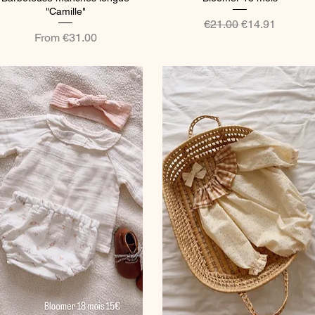
"Camille"
Regular Price
Sale Price
€21.00
€14.91
Sale Price
From
€31.00