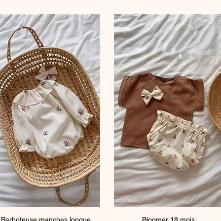
Barboteuse manches longue
Quick View
Bloomer 18 mois
Quick View