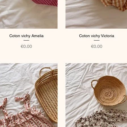
Coton vichy Amelia
Quick View
Coton vichy Victoria
Quick View
Price
Price
€0.00
€0.00