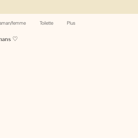
aman/femme
Toilette
Plus
amans ♡