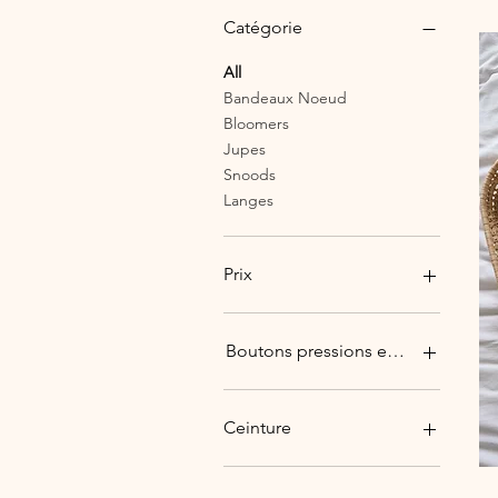
Catégorie
All
Bandeaux Noeud
Bloomers
Jupes
Snoods
Langes
Prix
€0
€55
Boutons pressions entrejambe:
Avec
Sans
Ceinture
Classique