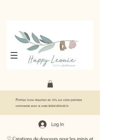
P
rofitez d'une réduction de 10% sur votre première
commande avec le code BIENVENUE10
Log In
♡ Créations de douceurs pour les minis et