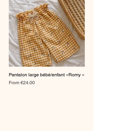
Pantalon large bébé/enfant «Romy »
Sale Price
From
€24.00