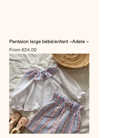
Pantalon large bébé/enfant «Adele »
Sale Price
From
€24.00