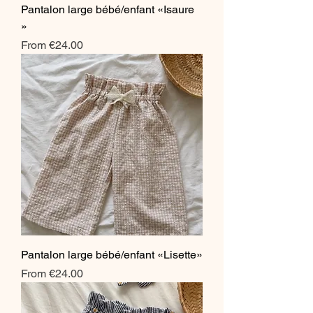
Pantalon large bébé/enfant «Isaure
»
Sale Price
From
€24.00
Pantalon large bébé/enfant «Lisette»
Sale Price
From
€24.00