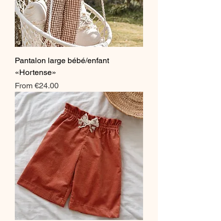
Pantalon large bébé/enfant
«Hortense»
Sale Price
From
€24.00