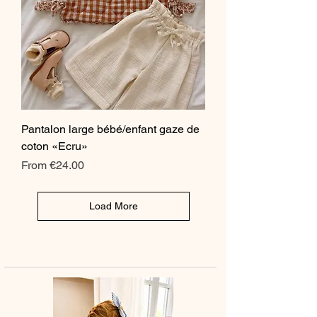
Pantalon large bébé/enfant gaze de
coton «Ecru»
Sale Price
From
€24.00
Load More