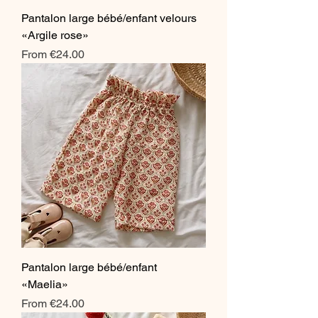
Pantalon large bébé/enfant velours
«Argile rose»
Sale Price
From
€24.00
Pantalon large bébé/enfant
«Maelia»
Sale Price
From
€24.00