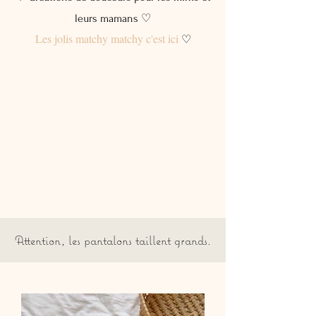
leurs mamans ♡
Les jolis matchy matchy c'est ici
♡
Attention, les pantalons taillent grands.