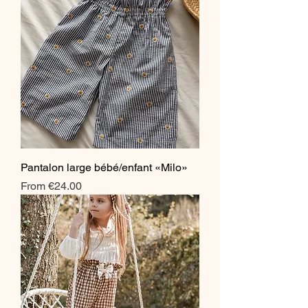
Pantalon large bébé/enfant «Milo»
Sale Price
From
€24.00