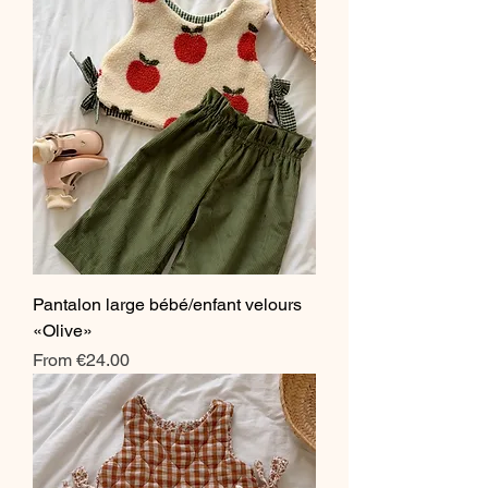
Pantalon large bébé/enfant velours
«Olive»
Sale Price
From
€24.00