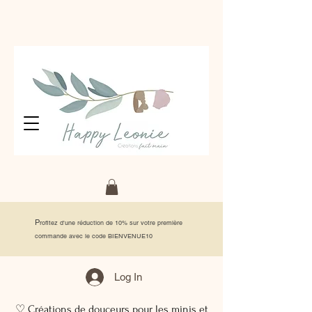
P
rofitez d'une réduction de 10% sur votre première
commande avec le code BIENVENUE10
Log In
♡ Créations de douceurs pour les minis et