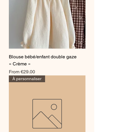
Blouse bébé/enfant double gaze
« Crème »
Sale Price
From
€29.00
À personnaliser