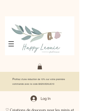
P
rofitez d'une réduction de 10% sur votre première
commande avec le code BIENVENUE10
Log In
♡ Créations de douceurs pour les minis et