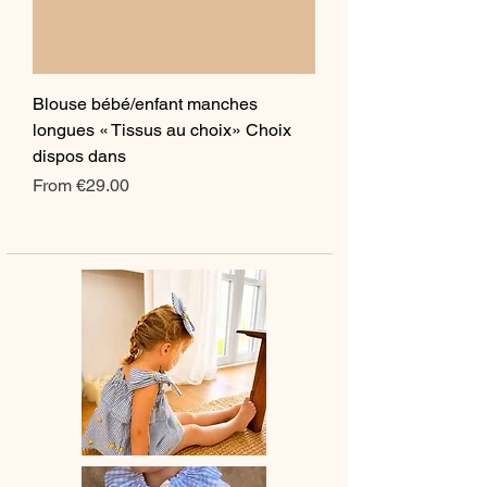
Blouse bébé/enfant manches
longues « Tissus au choix» Choix
dispos dans
Sale Price
From
€29.00