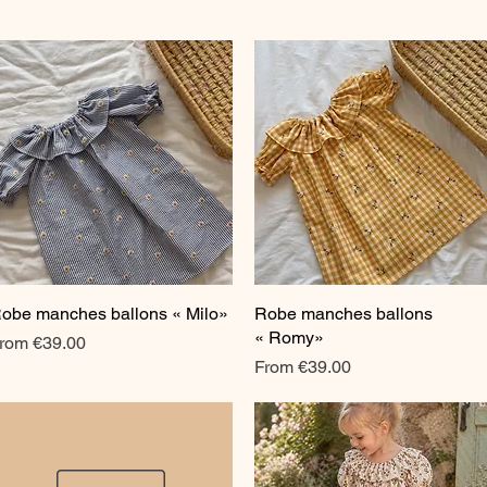
obe manches ballons « Milo»
Quick View
Robe manches ballons
Quick View
« Romy»
ale Price
rom
€39.00
Sale Price
From
€39.00