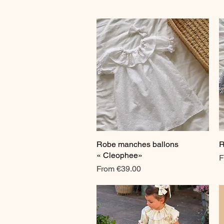
Robe manches ballons
Quick View
R
« Cleophee»
S
F
Sale Price
From
€39.00