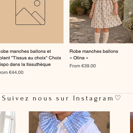
obe manches ballons et
Quick View
Robe manches ballons
Quick View
olant "Tissus au choix" Choix
« Olina »
ispo dans la tissuthèque
Sale Price
From
€39.00
ale Price
rom
€44.00
 Suivez nous sur Instagram♡