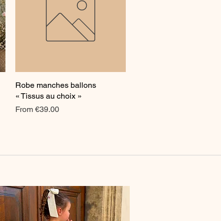
Robe manches ballons
Quick View
« Tissus au choix »
Sale Price
From
€39.00