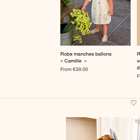
Robe manches ballons
Quick View
R
« Camille »
v
d
Sale Price
From
€39.00
S
F
♡