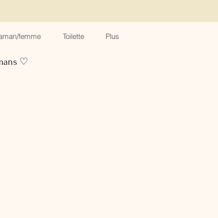
aman/femme
Toilette
Plus
amans ♡