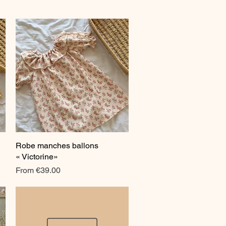
Robe manches ballons
Quick View
« Victorine»
Sale Price
From
€39.00