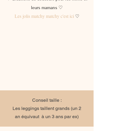
leurs mamans ♡
Les jolis matchy matchy c'est ici
♡
Conseil taille :
Les leggings taillent grands (un 2
an équivaut à un 3 ans par ex)