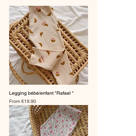
Legging bébé/enfant "Rafael "
Sale Price
From
€19.90