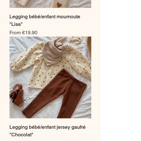
Legging bébé/enfant moumoute
"Lisa"
Sale Price
From
€19.90
Legging bébé/enfant jersey gaufré
"Chocolat"