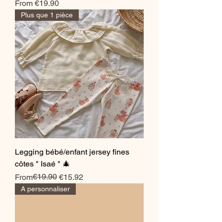
Sale Price
From
€19.90
Plus que 1 pièce
Legging bébé/enfant jersey fines
côtes " Isaé " 🎄
Regular Price
Sale Price
€19.90
From
€15.92
A personnaliser