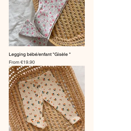
Legging bébé/enfant "Gisèle "
Sale Price
From
€19.90