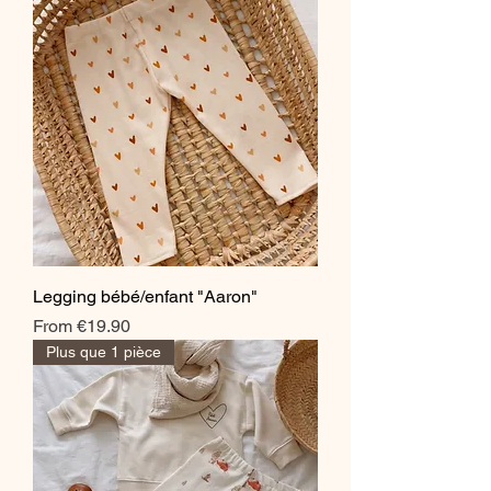
Legging bébé/enfant "Aaron"
Sale Price
From
€19.90
Plus que 1 pièce