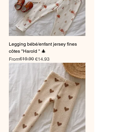
Legging bébé/enfant jersey fines
côtes "Harold " 🎄
Regular Price
Sale Price
€19.90
From
€14.93