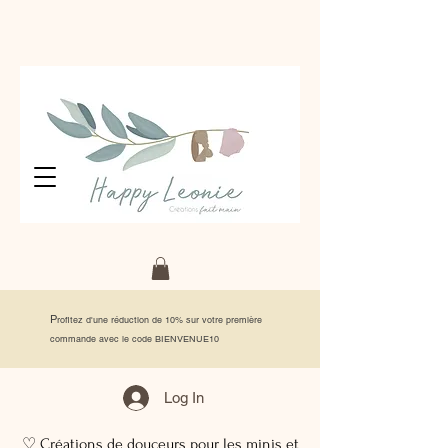
P
rofitez d'une réduction de 10% sur votre première
commande avec le code BIENVENUE10
Log In
♡ Créations de douceurs pour les minis et