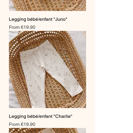
Legging bébé/enfant "Juno"
Sale Price
From
€19.90
Legging bébé/enfant "Charlie"
Sale Price
From
€19.90