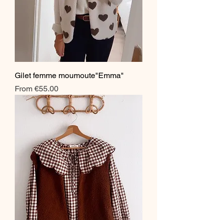
Gilet femme moumoute"Emma"
Sale Price
From
€55.00