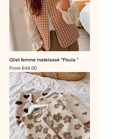
Gilet femme matelassé "Paula "
Sale Price
From
€49.00