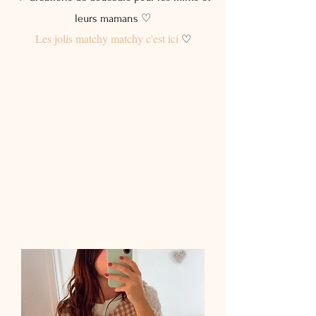
leurs mamans ♡
Les jolis matchy matchy c'est ici
♡