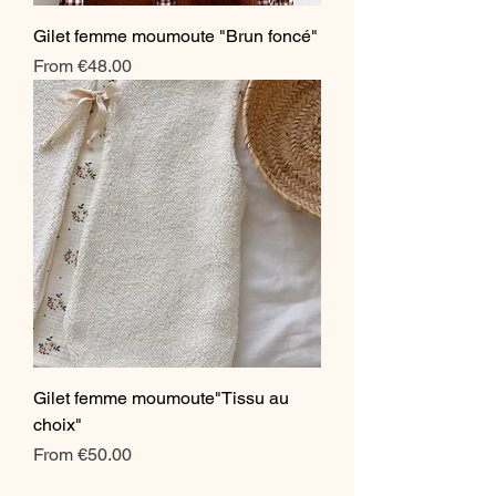
Gilet femme moumoute "Brun foncé"
Sale Price
From
€48.00
Gilet femme moumoute"Tissu au
choix"
Sale Price
From
€50.00