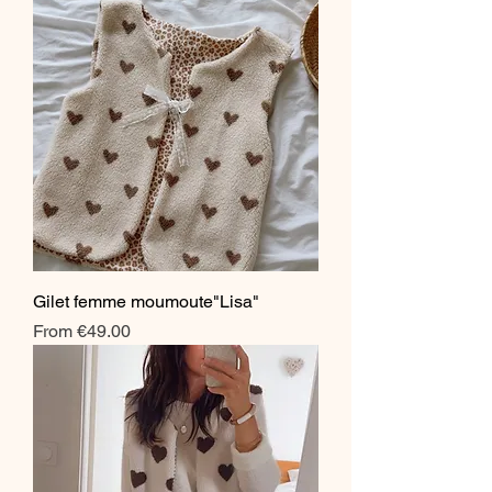
Gilet femme moumoute"Lisa"
Sale Price
From
€49.00