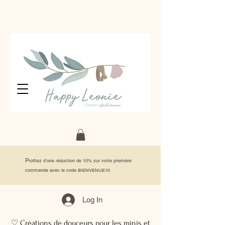
P
rofitez d'une réduction de 10% sur votre première
commande avec le code BIENVENUE10
Log In
♡ Créations de douceurs pour les minis et