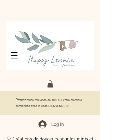
P
rofitez d'une réduction de 10% sur votre première
commande avec le code BIENVENUE10
Log In
♡ Créations de douceurs pour les minis et