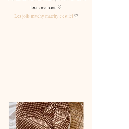
leurs mamans ♡
Les jolis matchy matchy c'est ici
♡