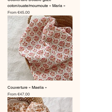
coton/ouate/moumoute « Maria »
Sale Price
From
€45.00
Couverture « Maelia »
Sale Price
From
€47.00