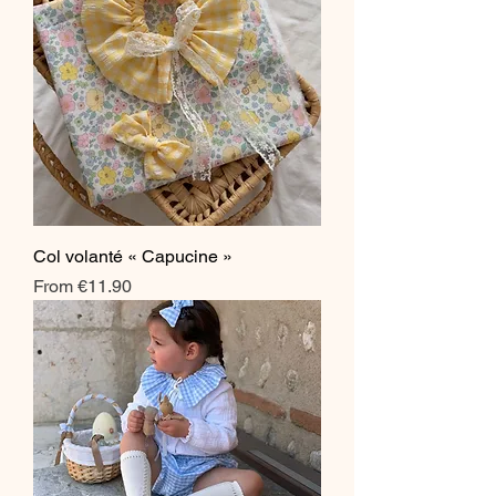
Col volanté « Capucine »
Sale Price
From
€11.90