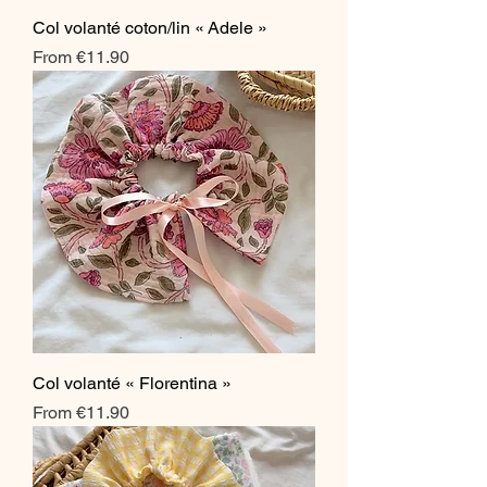
Col volanté coton/lin « Adele »
Sale Price
From
€11.90
Col volanté « Florentina »
Sale Price
From
€11.90