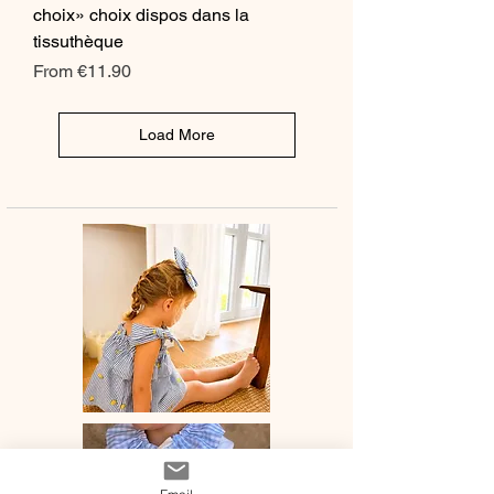
choix» choix dispos dans la
tissuthèque
Sale Price
From
€11.90
Load More