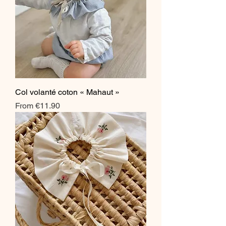
Col volanté coton « Mahaut »
Sale Price
From
€11.90