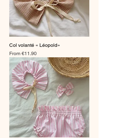
Col volanté « Léopold»
Sale Price
From
€11.90