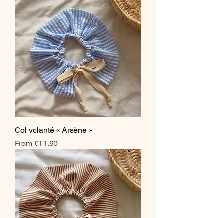
Col volanté « Arsène »
Sale Price
From
€11.90