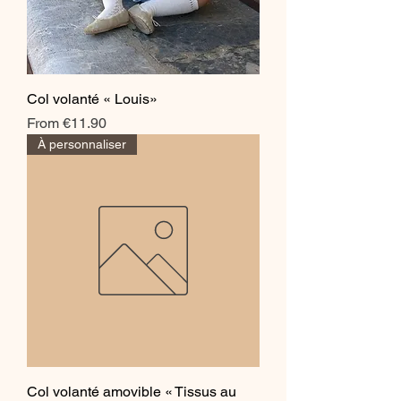
Col volanté « Louis»
Sale Price
From
€11.90
À personnaliser
Col volanté amovible « Tissus au