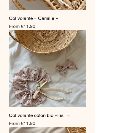
Col volanté « Camille »
Sale Price
From
€11.90
Col volanté coton bio «Iris »
Sale Price
From
€11.90