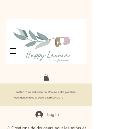
P
rofitez d'une réduction de 10% sur votre première
commande avec le code BIENVENUE10
Log In
♡ Créations de douceurs pour les minis et