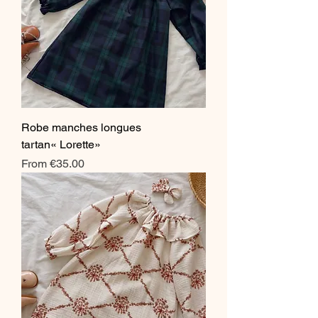
Robe manches longues
tartan« Lorette»
Sale Price
From
€35.00