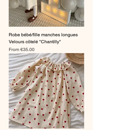
Robe bébé/fille manches longues
Velours côtelé "Chantilly"
Sale Price
From
€35.00