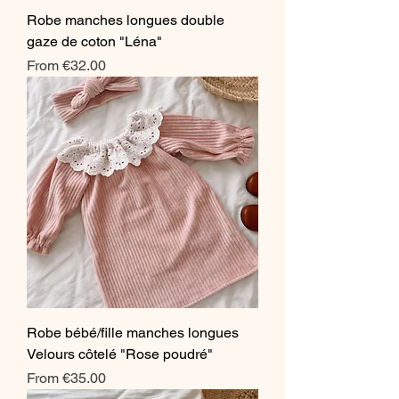
Robe manches longues double
gaze de coton "Léna"
Sale Price
From
€32.00
Robe bébé/fille manches longues
Velours côtelé "Rose poudré"
Sale Price
From
€35.00