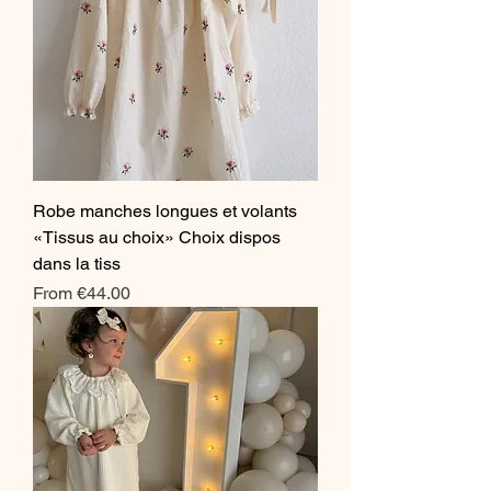
Robe manches longues et volants
«Tissus au choix» Choix dispos
dans la tiss
Sale Price
From
€44.00