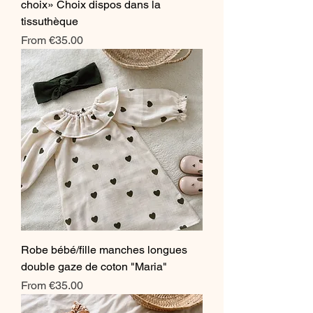
choix» Choix dispos dans la
tissuthèque
Sale Price
From
€35.00
Robe bébé/fille manches longues
double gaze de coton "Maria"
Sale Price
From
€35.00