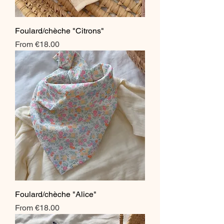
Foulard/chèche "Citrons"
Sale Price
From
€18.00
Foulard/chèche "Alice"
Sale Price
From
€18.00