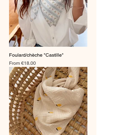
Foulard/chèche "Castille"
Sale Price
From
€18.00