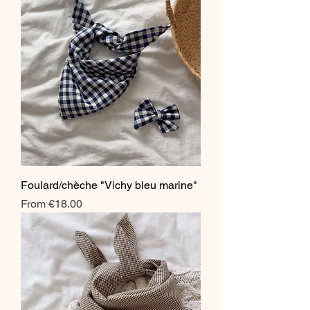
Foulard/chèche "Vichy bleu marine"
Sale Price
From
€18.00