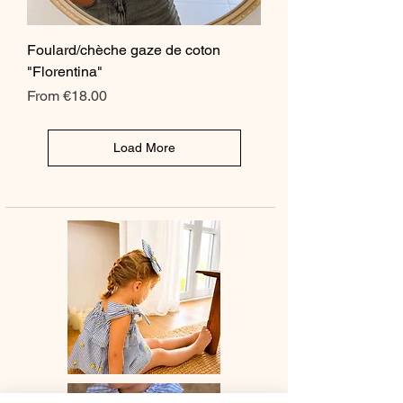
Foulard/chèche gaze de coton
"Florentina"
Sale Price
From
€18.00
Load More