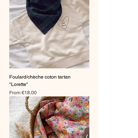
Foulard/chèche coton tartan
"Lorette"
Sale Price
From
€18.00