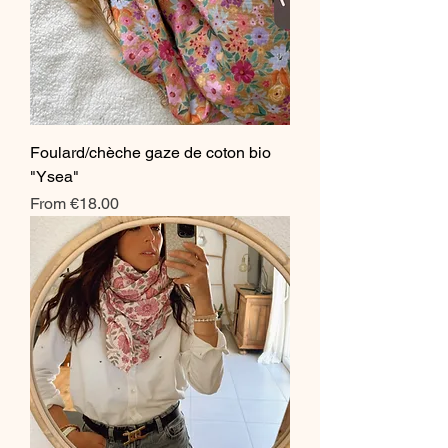
Foulard/chèche gaze de coton bio
"Ysea"
Sale Price
From
€18.00