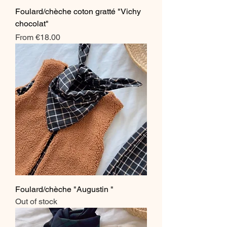
Foulard/chèche coton gratté "Vichy
chocolat"
Sale Price
From
€18.00
Foulard/chèche "Augustin "
Out of stock