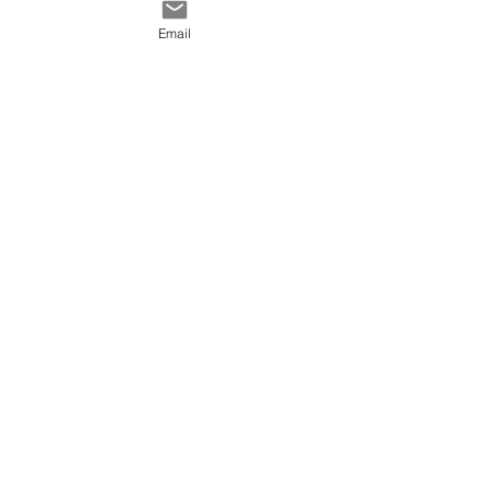
Email
♡ Suivez nous sur
Instagram♡