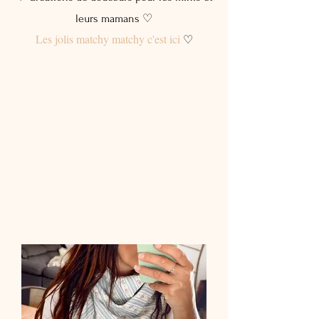
leurs mamans ♡
Les jolis matchy matchy c'est ici
♡