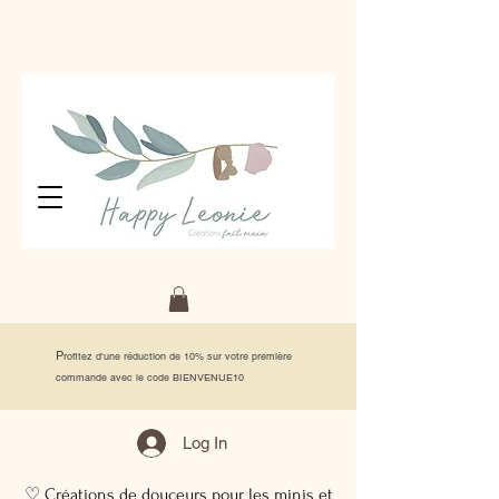
P
rofitez d'une réduction de 10% sur votre première
commande avec le code BIENVENUE10
Log In
♡ Créations de douceurs pour les minis et