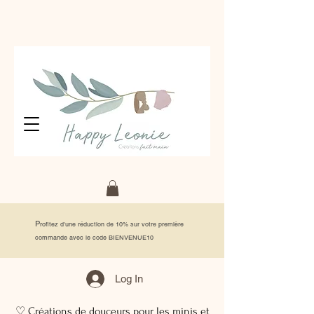
P
rofitez d'une réduction de 10% sur votre première
commande avec le code BIENVENUE10
Log In
♡ Créations de douceurs pour les minis et