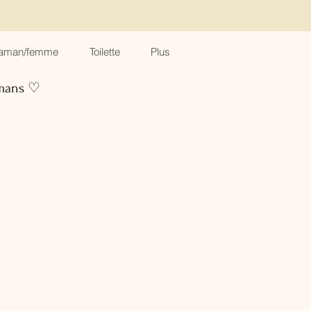
aman/femme
Toilette
Plus
amans ♡