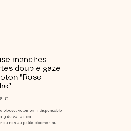
use manches
rtes double gaze
coton "Rose
re"
Sale
8.00
Price
ie blouse, vêtement indispensable
ing de votre mini.
ir ou non au petite bloomer, au
ou à la jupette pour un look tout en