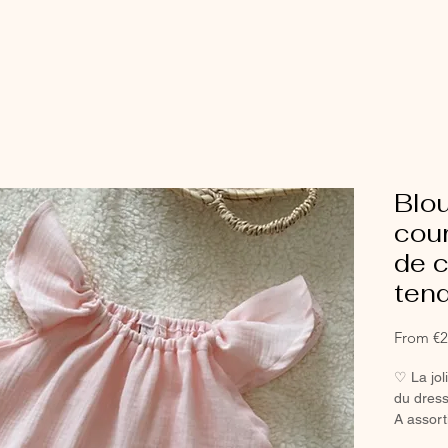
Blo
cou
de 
tend
From
€2
♡ La jol
du dress
A assort
legging 