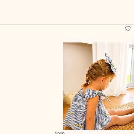
♡
Shop