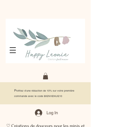
P
rofitez d'une réduction de 10% sur votre première
commande avec le code BIENVENUE10
Log In
♡ Créations de douceurs pour les minis et