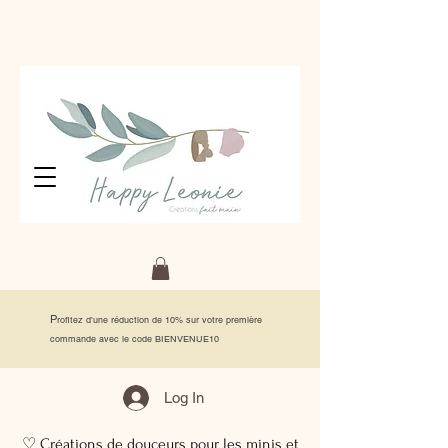
P
rofitez d'une réduction de 10% sur votre première
commande avec le code BIENVENUE10
Log In
♡ Créations de douceurs pour les minis et