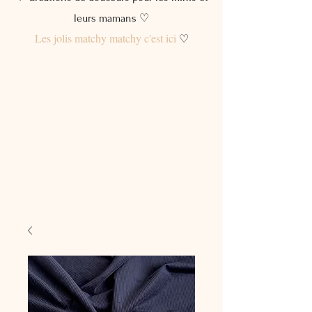
leurs mamans ♡
Les jolis matchy matchy c'est ici
♡