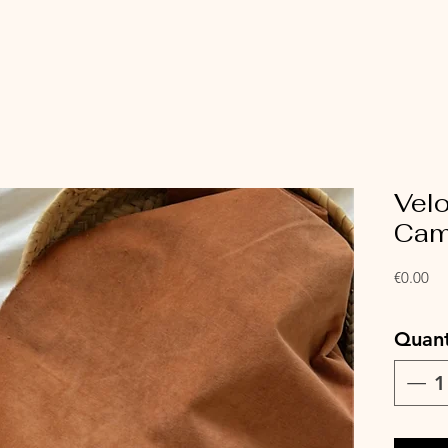
Velo
Cam
Pri
€0.00
Quant