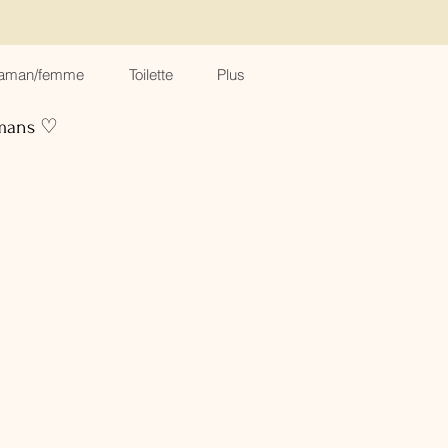
aman/femme
Toilette
Plus
amans ♡