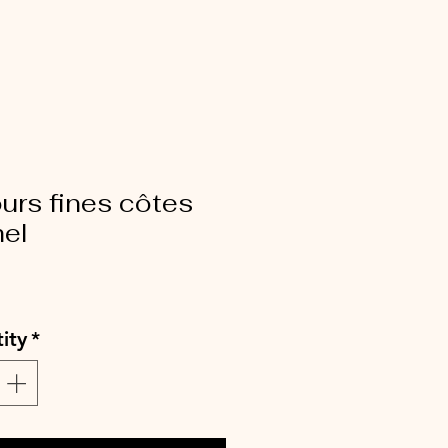
urs fines côtes
el
ce
ity
*