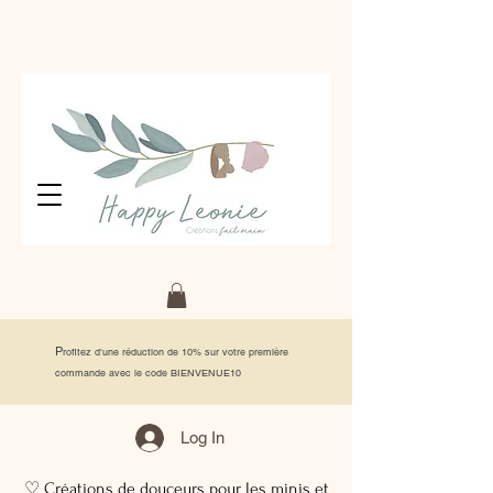
P
rofitez d'une réduction de 10% sur votre première
commande avec le code BIENVENUE10
Log In
♡ Créations de douceurs pour les minis et