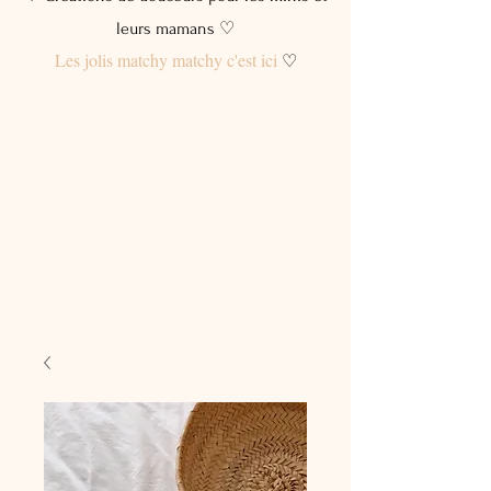
leurs mamans ♡
Les jolis matchy matchy c'est ici
♡