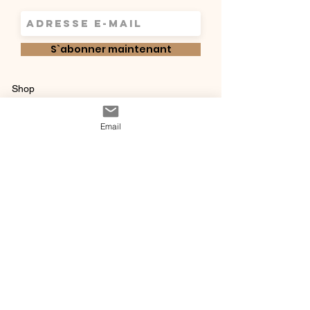
S`abonner maintenant
Shop
Qui sommes-
Livraisons & retours
Email
nous ?
instagram
Conditions
Contact
générales de vente