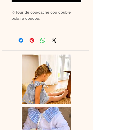
♡Tour de cou/cache cou doublé
polaire doudou.
♡Confectionnées en coton/jersey
Oeko-tex/organique ou en double
gaze (que vous pouvez choisir ) d'un
côté et une face toute douillette en
polaire doudou de l'autre.
♡Snood vendu à l'unité sans le
bandeau.
♡L'indispensable cache cou pour
protéger les minis du froid.