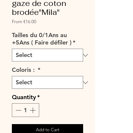
gaze de coton
brodée"Mila"
Sale
From
€16.00
Price
Tailles du 0/1Ans au
+5Ans ( Faire défiler )
*
Coloris :
*
Quantity
*
Add to Cart