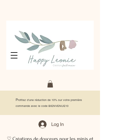
P
rofitez d'une réduction de 10% sur votre première
commande avec le code BIENVENUE10
Log In
♡ Créations de douceurs pour les minis et