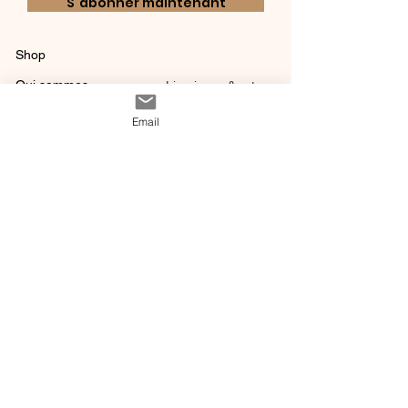
S`abonner maintenant
Shop
Qui sommes-
Livraisons & retours
nous ?
instagram
Conditions
Email
Contact
générales de vente
@ 2020 by Happy Léonie.