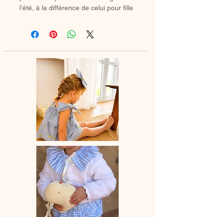
l’été, à la différence de celui pour fille
celui ci n’a pas de taille haute
froncée.
♡Short entièrement réalisé à la main.
Vous avez le choix de mettre un petit
lien en coton décoratif .
Le short taille légèrement grand, si
vous hésitez entre deux tailles
prendre celle du dessous.
♡ Le délai de fabrication est de 15 à
28 jours ouvrés selon les commandes
en cours.
♡ Lavage à la main ou en machine
30° max, couleurs similaires, cycle
délicat. Ne pas utilser de sèche-linge.