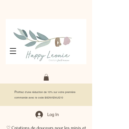
P
rofitez d'une réduction de 10% sur votre première
commande avec le code BIENVENUE10
Log In
♡ Créations de douceurs pour les minis et