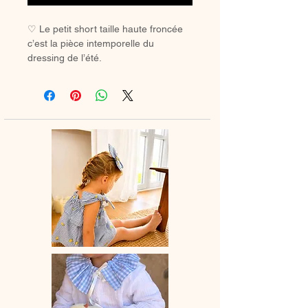
♡ Le petit short taille haute froncée
c’est la pièce intemporelle du
dressing de l’été.
♡Short entièrement réalisé à la main.
Peut s’accorder à la jolie blouse
manches courtes ou à bretelles.
Le short taille légèrement grand, si
vous hésitez entre deux tailles
prendre celle du dessous.
♡ Le délai de fabrication est de 15 à
28 jours ouvrés selon les commandes
en cours.
♡ Lavage à la main ou en machine
30° max, couleurs similaires, cycle
délicat. Ne pas utilser de sèche-linge.