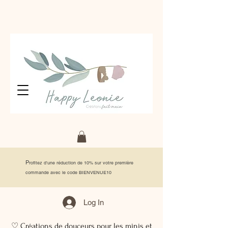
P
rofitez d'une réduction de 10% sur votre première
commande avec le code BIENVENUE10
Log In
♡ Créations de douceurs pour les minis et