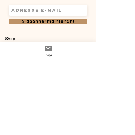
S`abonner maintenant
Shop
Qui sommes-
Livraisons & retours
Email
nous ?
instagram
Conditions
Contact
générales de vente