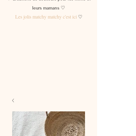
leurs mamans ♡
Les jolis matchy matchy c'est ici
♡