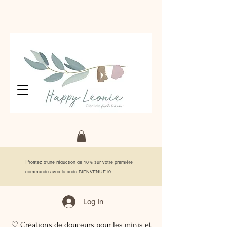
P
rofitez d'une réduction de 10% sur votre première
commande avec le code BIENVENUE10
Log In
♡ Créations de douceurs pour les minis et