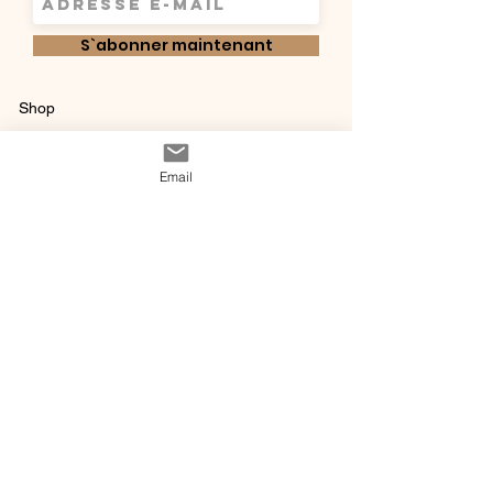
S`abonner maintenant
Shop
Qui sommes-
Livraisons & retours
Email
nous ?
instagram
Conditions
Contact
générales de vente
@ 2020 by Happy Léonie.