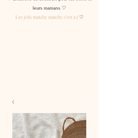
leurs mamans ♡
Les jolis matchy matchy c'est ici
♡