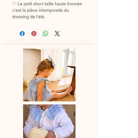
♡ Le petit short taille haute froncée
c’est la pièce intemporelle du
dressing de l’été.
♡Short entièrement réalisé à la main.
Peut s’accorder à la jolie blouse
manches courtes ou à bretelles.
Le short taille légèrement grand, si
vous hésitez entre deux tailles
prendre celle du dessous.
♡ Le délai de fabrication est de 15 à
28 jours ouvrés selon les commandes
en cours.
♡ Lavage à la main ou en machine
30° max, couleurs similaires, cycle
délicat. Ne pas utilser de sèche-linge.