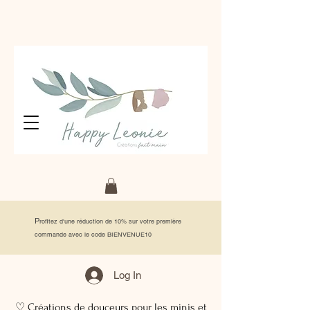
P
rofitez d'une réduction de 10% sur votre première
commande avec le code BIENVENUE10
Log In
♡ Créations de douceurs pour les minis et