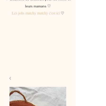
leurs mamans ♡
Les jolis matchy matchy c'est ici
♡