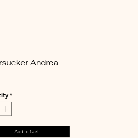
rsucker Andrea
ce
ity
*
Add to Cart