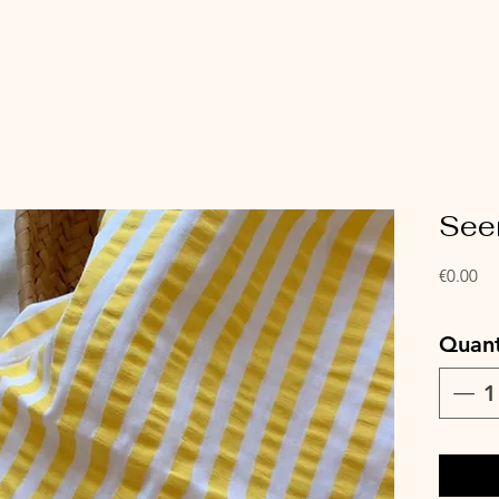
See
Pri
€0.00
Quant