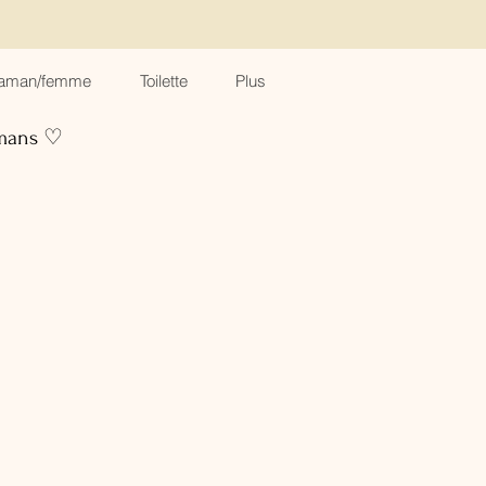
aman/femme
Toilette
Plus
amans ♡