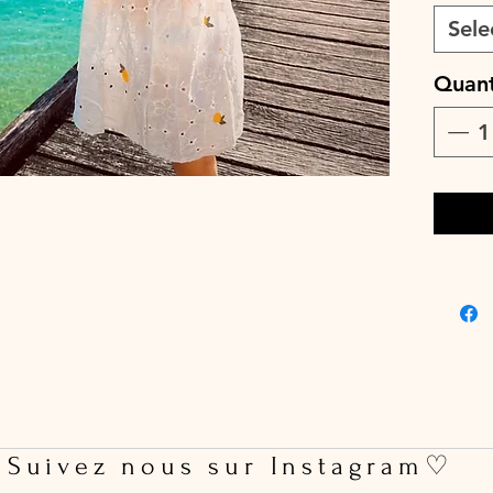
♡ Robe e
Sele
♡ Le dél
jours o
Quant
cours.
♡ Lavag
max, cou
pas util
 Suivez nous sur Instagram♡