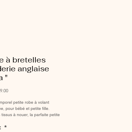
 à bretelles
erie anglaise
a "
Sale
9.00
Price
mporel petite robe à volant
e, pour bébé et petite fille.
 tissus à nouer, la parfaite petite
té.
 :
*