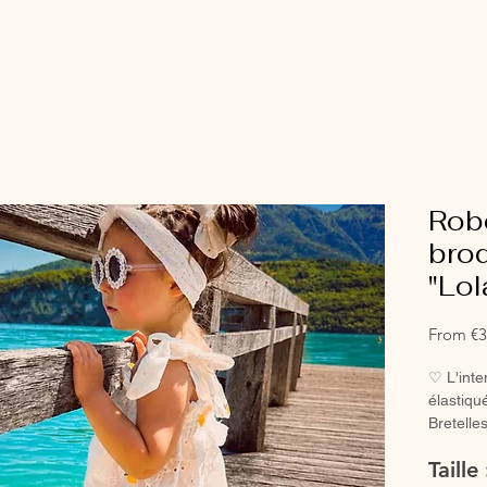
Robe
brod
"Lol
From
€3
♡ L'inte
élastiqué
Bretelles
robe d'é
Taille