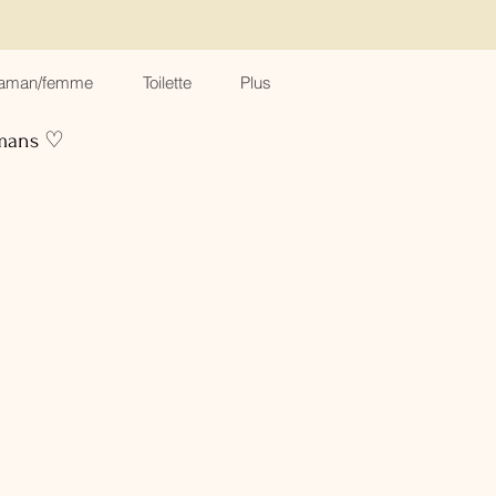
aman/femme
Toilette
Plus
amans ♡