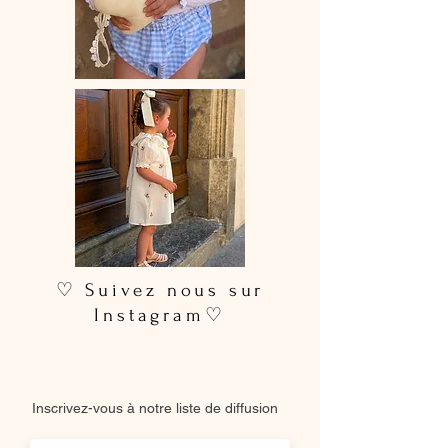
soin pour accompagner chaque
moment de l’enfance.
📏 Le modèle taille normalement.
🪡 Chaque création étant
faite main
,
un délai de confection de 15 à 28
jours ouvrés est à prévoir.
♡ Suivez nous sur
Instagram♡
Inscrivez-vous à notre liste de diffusion