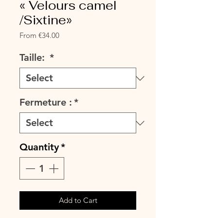
« Velours camel
/Sixtine»
Sale
From
€34.00
Price
Taille:
*
Fermeture :
*
Quantity
*
Add to Cart