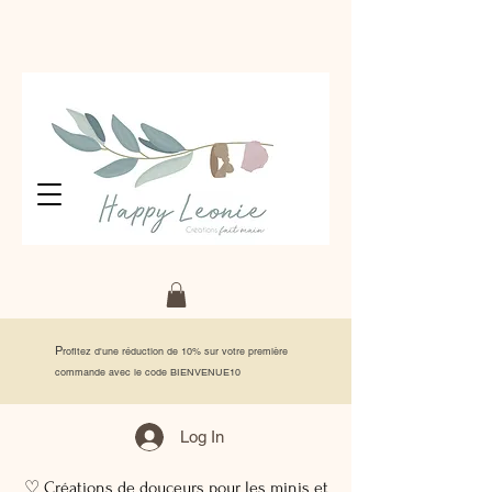
P
rofitez d'une réduction de 10% sur votre première
commande avec le code BIENVENUE10
Log In
♡ Créations de douceurs pour les minis et