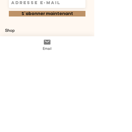
S`abonner maintenant
Shop
Qui sommes-
Livraisons & retours
Email
nous ?
instagram
Conditions
Contact
générales de vente
@ 2020 by Happy Léonie.