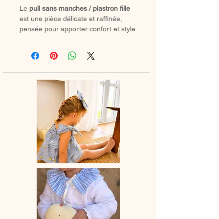
Le
pull sans manches / plastron fille
est une pièce délicate et raffinée,
pensée pour apporter confort et style
aux tenues de votre enfant.
Confectionné
à la main en France
, il
allie savoir-faire artisanal et douceur
des matières pour habiller les petites
filles avec tendresse.
🌸 Ses jolis
nœuds à nouer sur le
côté
, en tissu ou en dentelle, ajoutent
une touche poétique et élégante.
🌿 Léger et pratique, il se superpose
facilement sur une blouse, une robe
ou un pull pour un look bohème et
intemporel.
👩‍👧 Pour un duo plein de tendresse,
associez-le au
pull femme assorti
et
créez un adorable effet
Matchy
Matchy
en famille.
💛 Un vêtement unique, conçu avec