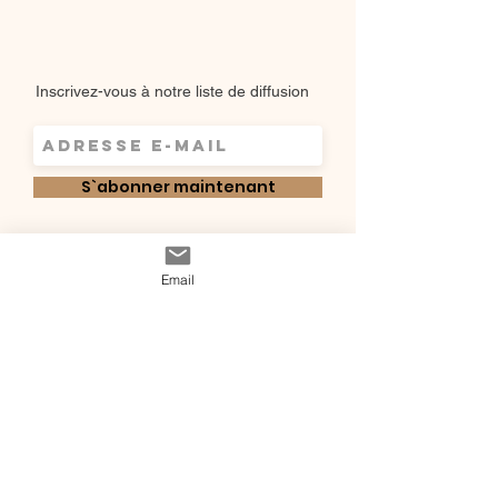
Inscrivez-vous à notre liste de diffusion
S`abonner maintenant
Shop
Email
Qui sommes-
Livraisons & retours
nous ?
instagram
Conditions
Contact
générales de vente