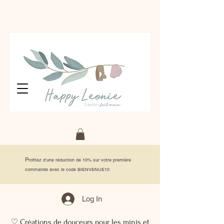
P
rofitez d'une réduction de 10% sur votre première
commande avec le code BIENVENUE10
Log In
♡ Créations de douceurs pour les minis et