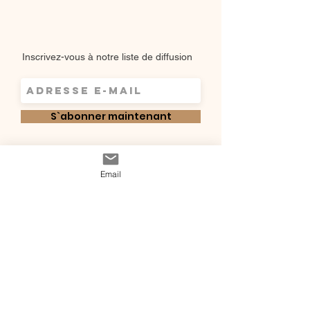
Inscrivez-vous à notre liste de diffusion
S`abonner maintenant
Shop
Email
Qui sommes-
Livraisons & retours
nous ?
instagram
Conditions
Contact
générales de vente