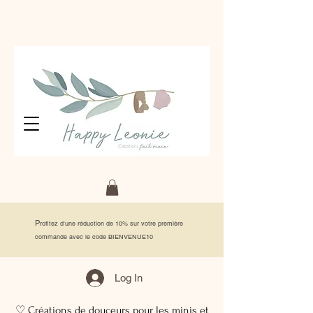
P
rofitez d'une réduction de 10% sur votre première
commande avec le code BIENVENUE10
Log In
♡ Créations de douceurs pour les minis et