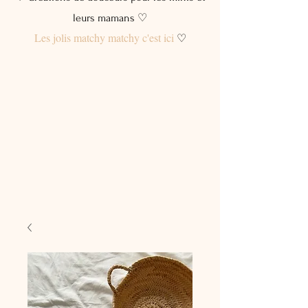
leurs mamans ♡
Les jolis matchy matchy c'est ici
♡