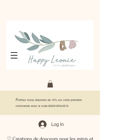
P
rofitez d'une réduction de 10% sur votre première
commande avec le code BIENVENUE10
Log In
♡ Créations de douceurs pour les minis et