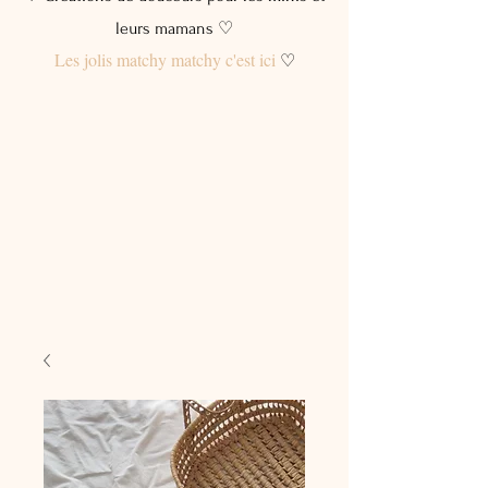
leurs mamans ♡
Les jolis matchy matchy c'est ici
♡