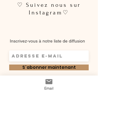
♡ Suivez nous sur
Instagram♡
Inscrivez-vous à notre liste de diffusion
S`abonner maintenant
Shop
Email
Qui sommes-
Livraisons & retours
nous ?
instagram
Conditions
Contact
générales de vente