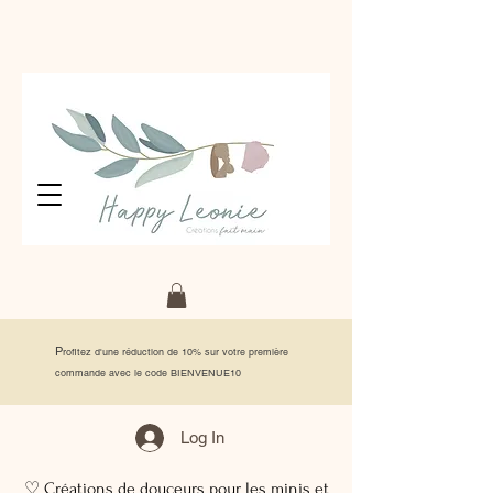
P
rofitez d'une réduction de 10% sur votre première
commande avec le code BIENVENUE10
Log In
♡ Créations de douceurs pour les minis et