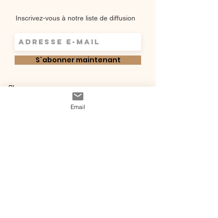
Inscrivez-vous à notre liste de diffusion
S`abonner maintenant
Shop
Qui sommes-
Livraisons & retours
Email
nous ?
instagram
Conditions
Contact
générales de vente