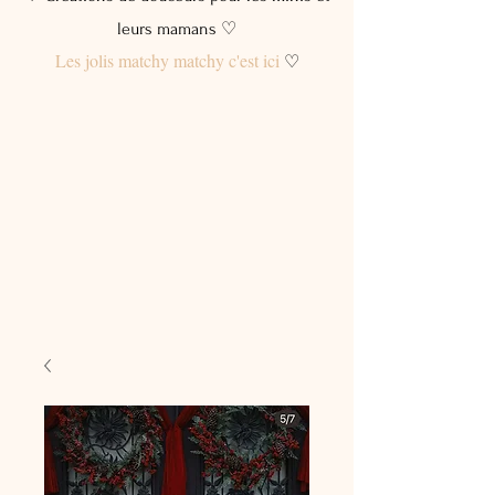
leurs mamans ♡
Les jolis matchy matchy c'est ici
♡