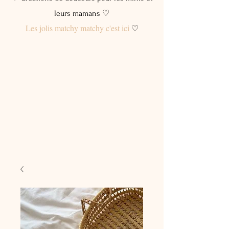
leurs mamans ♡
Les jolis matchy matchy c'est ici
♡