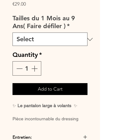
Price
€29.00
Tailles du 1 Mois au 9
Ans( Faire défiler )
*
Quantity
*
Add to Cart
✨
Le pantalon large à volants
✨
Pièce incontournable du dressing
bohème romantique, ce pantalon
large à volants séduit par sa coupe
Entretien:
fluide et féminine.