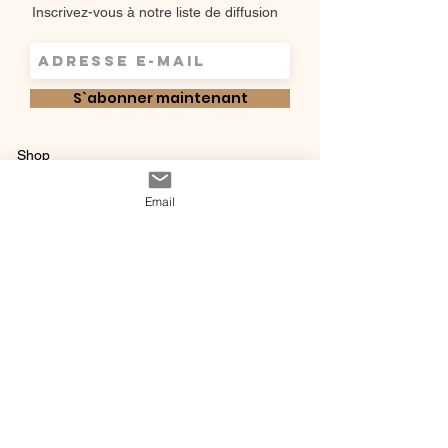
Inscrivez-vous à notre liste de diffusion
S`abonner maintenant
Shop
Qui sommes-
Livraisons & retours
Email
nous ?
instagram
Conditions
Contact
générales de vente