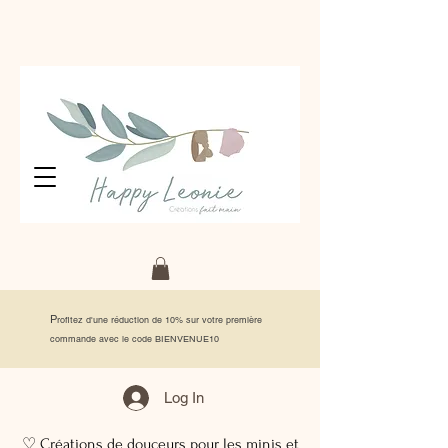
P
rofitez d'une réduction de 10% sur votre première
commande avec le code BIENVENUE10
Log In
♡ Créations de douceurs pour les minis et