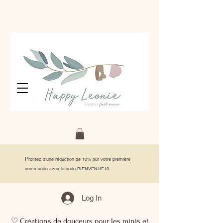
P
rofitez d'une réduction de 10% sur votre première
commande avec le code BIENVENUE10
Log In
♡ Créations de douceurs pour les minis et