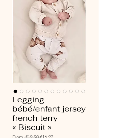
Legging
bébé/enfant jersey
french terry
« Biscuit »
Regular
Sale
From
 €19.90 
€16.92