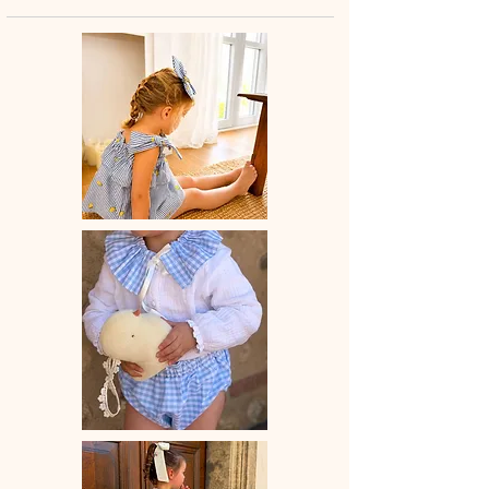
♡ Un petit legging entièrement
réalisé à la main.
♡ Délais de fabrication : 15 à 28 jours
ouvrés selon les commandes en
cours.
♡ Lavage à la main ou en machine
30° maximum, couleurs similaires,
cycle délicat.
Ne pas utiliser de sèche linge
.