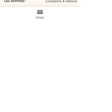
Qui sommes-
Livraisons & retours
nous ?
instagram
Conditions
Contact
Email
générales de vente
@ 2020 by Happy Léonie.