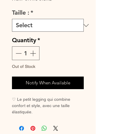
Price
Price
Taille :
*
Quantity
*
Out of Stock
Notify When Available
♡ Le petit legging qui combine
confort et style, avec une taille
élastiquée.
Les leggings taillent grands, si vous
hésitez entre deux tailles, prendre
celle du dessous.