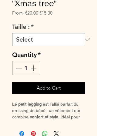
"Xmas tree"
Regular
Sale
From
 €20.00 
€15.00
Price
Price
Taille :
*
Quantity
*
Add to Cart
Le
petit legging
est l’allié parfait du
dressing de bébé : un vêtement qui
combine
confort et style
, idéal pour
accompagner toutes les aventures du
quotidien. Grâce à sa
taille