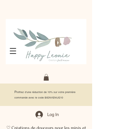
P
rofitez d'une réduction de 10% sur votre première
commande avec le code BIENVENUE10
Log In
♡ Créations de douceurs pour les minis et