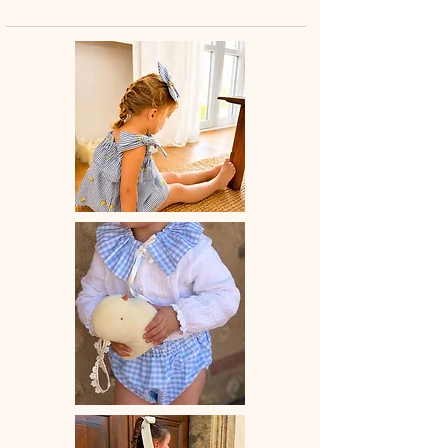
élastiquée
, il s’adapte facilement et
assure une liberté de mouvement
totale.
Attention le legging taille grand.
🌿
Entièrement réalisé à la main en
France
, chaque legging est unique et
confectionné avec soin.
💛 Une pièce simple et intemporelle,
à associer avec une blouse, un pull
ou un petit gilet pour un look tendre
et pratique.
📏
Délai de fabrication
: 15 à 28 jours
ouvrés, selon les commandes en
cours.
🫧
Entretien
: lavage à la main ou en
machine à 30° (cycle délicat, couleurs
similaires). Ne pas utiliser de sèche-
linge.