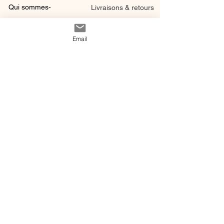
Qui sommes-
Livraisons & retours
nous ?
instagram
Conditions
Email
Contact
générales de vente
@ 2020 by Happy Léonie.