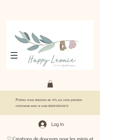
P
rofitez d'une réduction de 10% sur votre première
commande avec le code BIENVENUE10
Log In
♡ Créations de douceurs pour les minis et