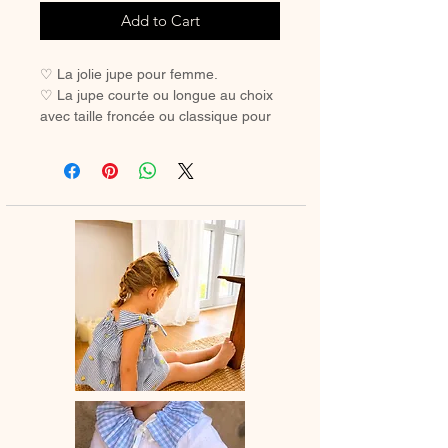
Add to Cart
♡ La jolie jupe pour femme.
♡ La jupe courte ou longue au choix
avec taille froncée ou classique pour
un look tendance ou en duo avec
votre mini.
♡ Jupe entièrement réalisée à la
main.
Jupe qui peut présenter une légère
transparence
Il est conseiller de porter des sous
vêtements de couleur Chair.
♡ Le délai de fabrication est de 15 à
28 jours ouvrés selon les commandes
en cours.
♡ Lavage à la main ou en machine
30° max, couleurs similaires,
essorage délicat. Ne pas utilser de
sèche-linge.