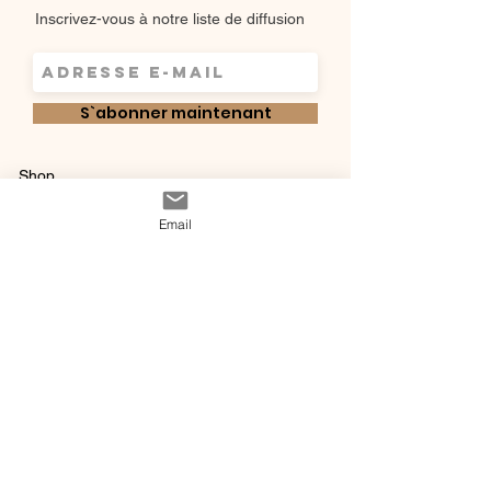
Inscrivez-vous à notre liste de diffusion
S`abonner maintenant
Shop
Qui sommes-
Livraisons & retours
Email
nous ?
instagram
Conditions
Contact
générales de vente