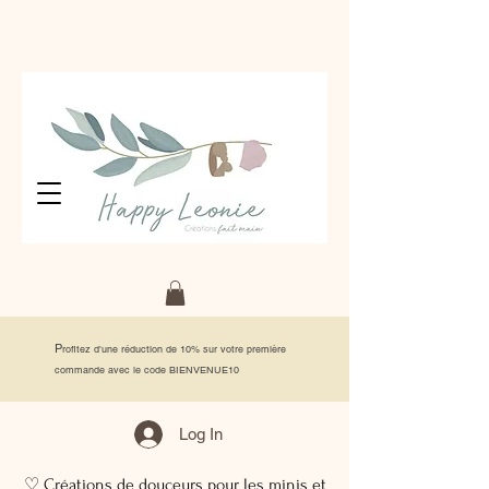
P
rofitez d'une réduction de 10% sur votre première
commande avec le code BIENVENUE10
Log In
♡ Créations de douceurs pour les minis et