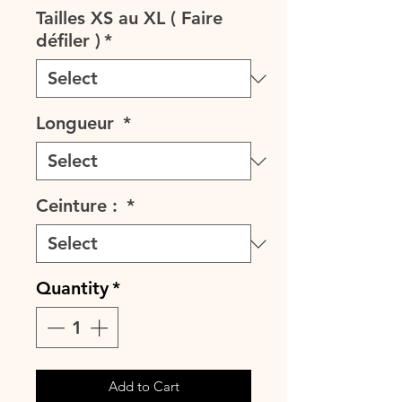
Tailles XS au XL ( Faire
défiler )
*
Longueur
*
Ceinture :
*
Quantity
*
Add to Cart