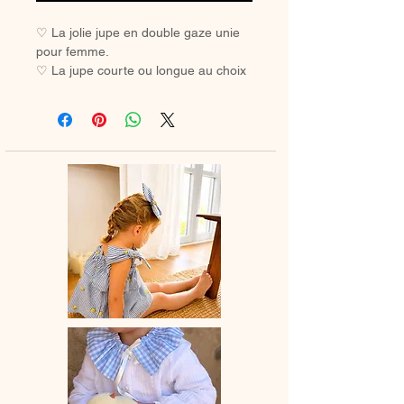
♡ La jolie jupe en double gaze unie
pour femme.
♡ La jupe courte ou longue au choix
avec taille froncée ou classique pour
un look tendance ou en duo avec
votre mini.
♡ Jupe entièrement réalisée à la
main.
♡Ce tissu au tombé fluide, connu
pour ses propriétés robustes et
respirant est aussi d'une extrême
douceur et donc très agréable à
porter.
♡ Le délai de fabrication est de 7 à
28 jours ouvrés selon les commandes
en cours.
♡ Lavage à la main ou en machine
30° max, couleurs similaires,
essorage délicat. Ne pas utilser de