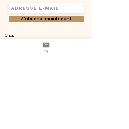
d’aisance.
S`abonner maintenant
Shop
Qui sommes-
Livraisons & retours
Email
nous ?
instagram
Conditions
Contact
générales de vente