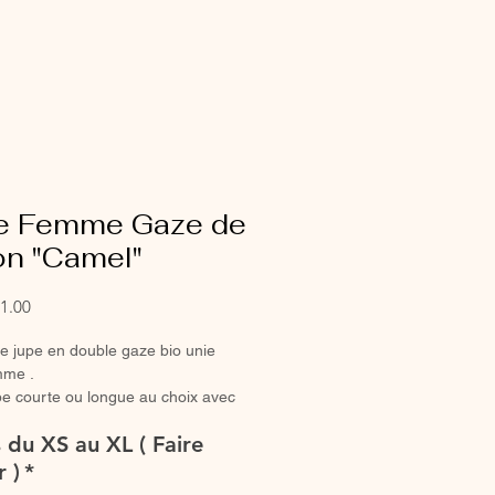
e Femme Gaze de
on "Camel"
Sale
1.00
Price
ie jupe en double gaze bio unie
mme .
e courte ou longue au choix avec
roncée ou classique pour un look
s du XS au XL ( Faire
 ou en duo avec votre mini.
ntièrement réalisée à la main.
r )
*