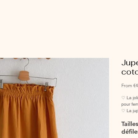
Jup
cot
From
€4
♡ La jol
pour fe
♡ La jup
taille f
Taille
tendance
♡ Jupe e
défile