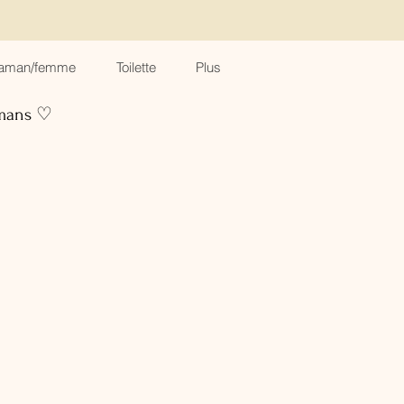
aman/femme
Toilette
Plus
amans ♡