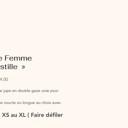
e Femme
stille »
Sale
4.00
Price
ie jupe en double gaze unie pour
e courte ou longue au choix avec
roncée ou classique pour un look
s XS au XL ( Faire défiler
 ou en duo avec votre mini.
ntièrement réalisée à la main.
u au tombé fluide, connu pour ses