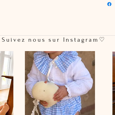
happyle
La versi
fente su
 Suivez nous sur Instagram♡