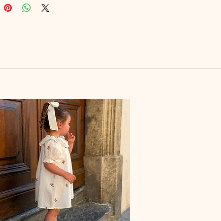
oniestore@gmail.com
on longue présente une légère
r le côté pour plus d’aisance.