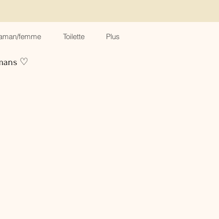
aman/femme
Toilette
Plus
amans ♡