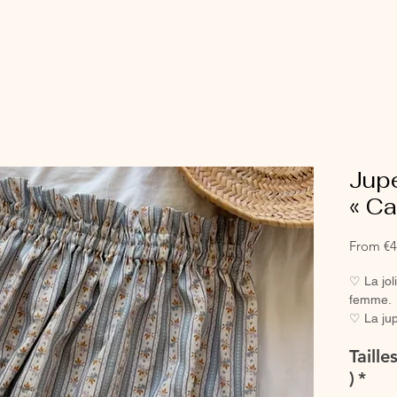
Jup
« Ca
From
€4
♡ La jol
femme.
♡ La jup
taille f
Taille
tendance
♡ Jupe e
)
*
♡Ce tiss