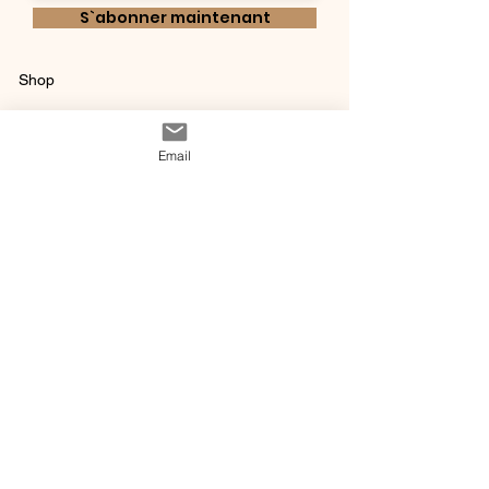
S`abonner maintenant
Shop
Qui sommes-
Livraisons & retours
nous ?
instagram
Conditions
Email
Contact
générales de vente
@ 2020 by Happy Léonie.