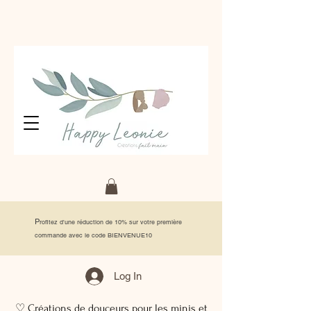
P
rofitez d'une réduction de 10% sur votre première
commande avec le code BIENVENUE10
Log In
♡ Créations de douceurs pour les minis et