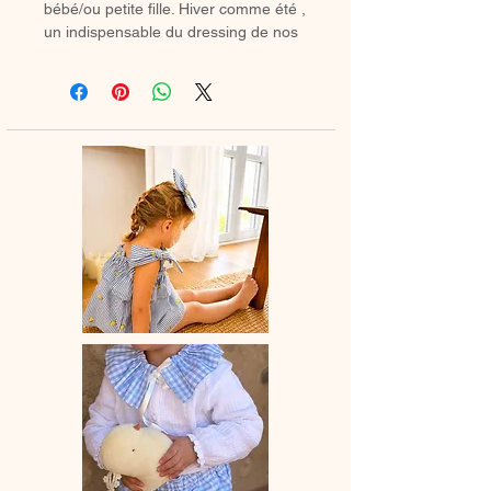
bébé/ou petite fille. Hiver comme été ,
un indispensable du dressing de nos
minis.
♡ Petite jupette entièrement réalisée
à la main.
La dentelle peut varier selon la
disponibilité chez mes fournisseurs.
♡ Le délai de fabrication est de 15 à
28 jours ouvrés selon les commandes
en cours.
♡ Lavage à la main ou en machine
30° max, couleurs similaires, cycle
délicat. Ne pas utilser de sèche-linge.