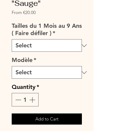
"Sauge"
Sale
From
€20.00
Price
Tailles du 1 Mois au 9 Ans
( Faire défiler )
*
Modèle
*
Quantity
*
Add to Cart