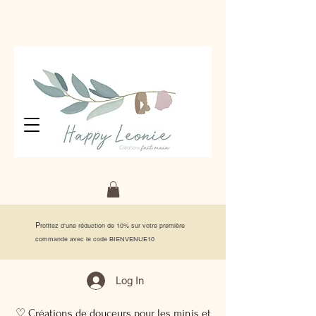
P
rofitez d'une réduction de 10% sur votre première
commande avec le code BIENVENUE10
Log In
♡ Créations de douceurs pour les minis et