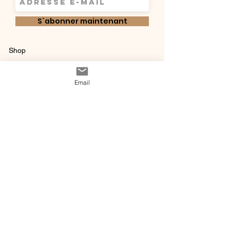
S`abonner maintenant
Shop
Qui sommes-
Livraisons & retours
Email
nous ?
instagram
Conditions
Contact
générales de vente
@ 2020 by Happy Léonie.