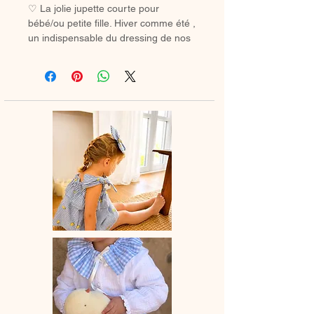
♡ La jolie jupette courte pour
bébé/ou petite fille. Hiver comme été ,
un indispensable du dressing de nos
minis.
♡ Petite jupette entièrement réalisée
à la main.
♡ Le délai de fabrication est de 15 à
28 jours ouvrés selon les commandes
en cours.
♡ Lavage à la main ou en machine
30° max, couleurs similaires, cycle
délicat. Ne pas utilser de sèche-linge.