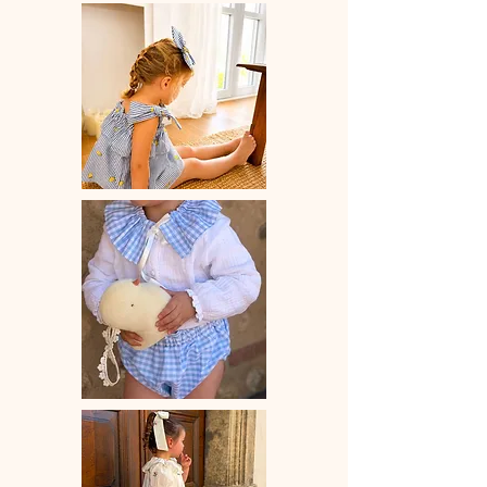
♡ Le délai de fabrication est de 15 à
28 jours ouvrés selon les commandes
en cours.
♡ Lavage à la main ou en machine
30° max, couleurs similaires, cycle
délicat. Ne pas utilser de sèche-linge.