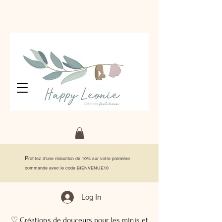
P
rofitez d'une réduction de 10% sur votre première
commande avec le code BIENVENUE10
Log In
♡ Créations de douceurs pour les minis et