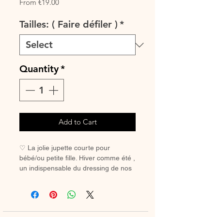
Sale
From
€19.00
Price
Tailles: ( Faire défiler )
*
Quantity
*
Add to Cart
♡ La jolie jupette courte pour
bébé/ou petite fille. Hiver comme été ,
un indispensable du dressing de nos
minis.
♡ Petite jupette entièrement réalisée
à la main.