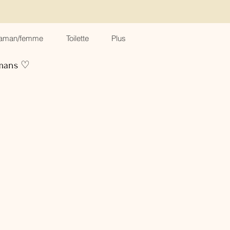
aman/femme
Toilette
Plus
amans ♡