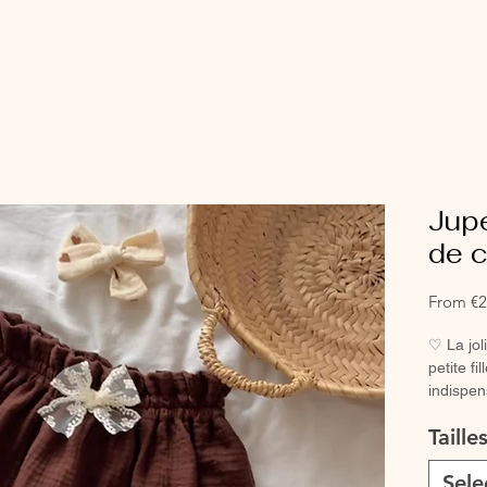
Jupe
de c
From
€2
♡ La jol
petite fi
indispen
♡ Petite
Taille
main.
La dentel
Sele
chez mes