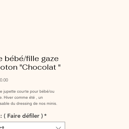
 bébé/fille gaze
oton "Chocolat "
Sale
0.00
Price
ie jupette courte pour bébé/ou
lle. Hiver comme été , un
sable du dressing de nos minis.
 jupette entièrement réalisée à la
s: ( Faire défiler )
*
le peut varier selon la disponibilité
ct
 fournisseurs.