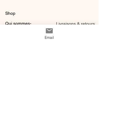
Shop
Qui sommes-
Livraisons & retours
nous ?
instagram
Conditions
Email
Contact
générales de vente
@ 2020 by Happy Léonie.