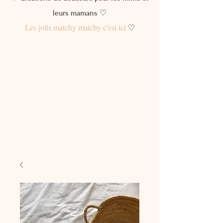
leurs mamans ♡
Les jolis matchy matchy c'est ici
♡