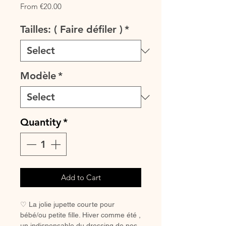
Sale
From
€20.00
Price
Tailles: ( Faire défiler )
*
Modèle
*
Quantity
*
Add to Cart
♡ La jolie jupette courte pour
bébé/ou petite fille. Hiver comme été ,
un indispensable du dressing de nos