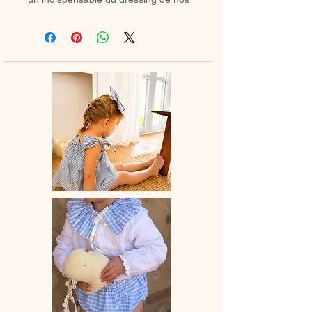
minis.
♡ Petite jupette entièrement réalisée
à la main.
La dentelle peut varier selon la
disponibilité chez mes fournisseurs.
♡ Le délai de fabrication est de 15 à
28 jours ouvrés selon les commandes
en cours.
♡ Lavage à la main ou en machine
30° max, couleurs similaires, cycle
délicat. Ne pas utilser de sèche-linge.