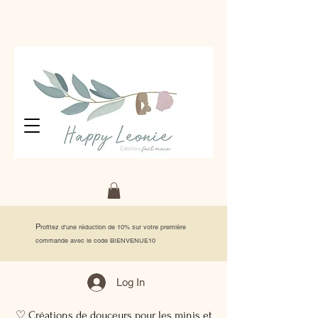
P
rofitez d'une réduction de 10% sur votre première
commande avec le code BIENVENUE10
Log In
♡ Créations de douceurs pour les minis et