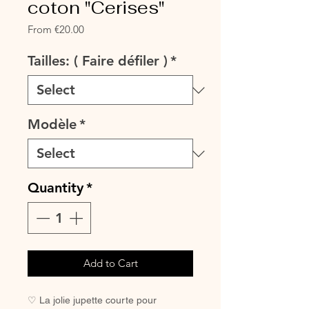
coton "Cerises"
Sale
From
€20.00
Price
Tailles: ( Faire défiler )
*
Modèle
*
Quantity
*
Add to Cart
♡ La jolie jupette courte pour