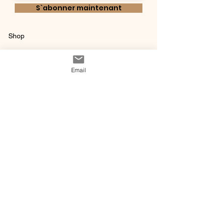
S`abonner maintenant
Shop
Qui sommes-
Livraisons & retours
nous ?
instagram
Conditions
Email
Contact
générales de vente
@ 2020 by Happy Léonie.