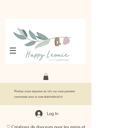
P
rofitez d'une réduction de 10% sur votre première
commande avec le code BIENVENUE10
Log In
♡ Créations de douceurs pour les minis et