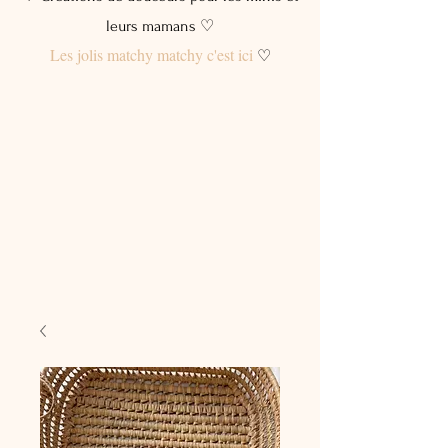
leurs mamans ♡
Les jolis matchy matchy c'est ici
♡