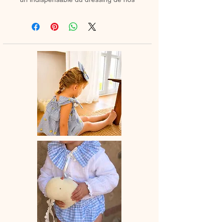
minis.
♡ Petite jupette entièrement réalisée
à la main.
La dentelle peut varier selon la
disponibilité chez mes fournisseurs.
♡ Le délai de fabrication est de 15 à
28 jours ouvrés selon les commandes
en cours.
♡ Lavage à la main ou en machine
30° max, couleurs similaires, cycle
délicat. Ne pas utilser de sèche-linge.