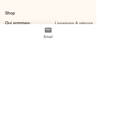
Shop
Qui sommes-
Livraisons & retours
nous ?
instagram
Conditions
Email
Contact
générales de vente
@ 2020 by Happy Léonie.