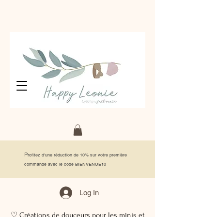
P
rofitez d'une réduction de 10% sur votre première
commande avec le code BIENVENUE10
Log In
♡ Créations de douceurs pour les minis et