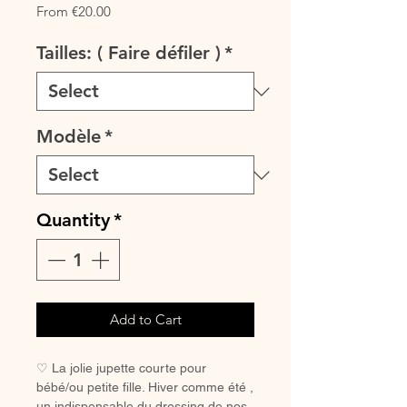
Sale
From
€20.00
Price
Tailles: ( Faire défiler )
*
Modèle
*
Quantity
*
Add to Cart
♡ La jolie jupette courte pour
bébé/ou petite fille. Hiver comme été ,
un indispensable du dressing de nos