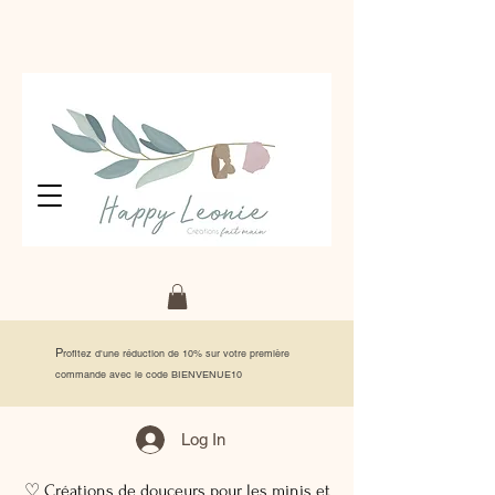
P
rofitez d'une réduction de 10% sur votre première
commande avec le code BIENVENUE10
Log In
♡ Créations de douceurs pour les minis et