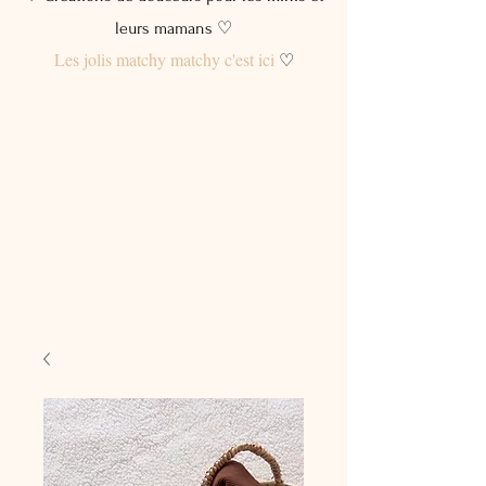
leurs mamans ♡
Les jolis matchy matchy c'est ici
♡