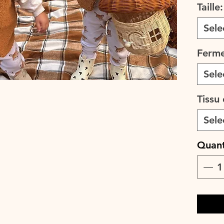
Taille
Au choix
Sele
non.
Vous pouv
Ferme
A glisse
un pull 
Sele
A coordo
jupe ou 
Tissu
Sele
Quant