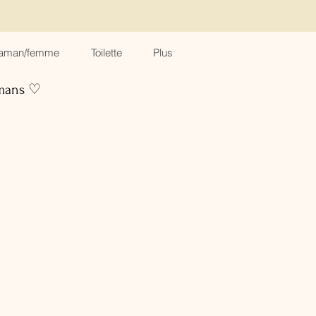
aman/femme
Toilette
Plus
amans ♡