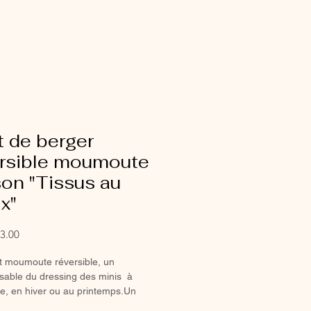
t de berger
ersible moumoute
on "Tissus au
x"
Sale
3.00
Price
let moumoute réversible, un
sable du dressing des minis à
e, en hiver ou au printemps.Un
k retro chic trop craquant.