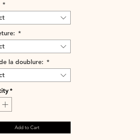
:
*
 fermeture par un lien en coton ou
ct
ez choisir le tissu de l'interieur .
ture:
*
r sous un manteau ou direment sur
ou une jolie barboteuse.
ct
nner à un bloomer, un legging,
une barboteuse.
 de la doublure:
*
ct
ity
*
Add to Cart