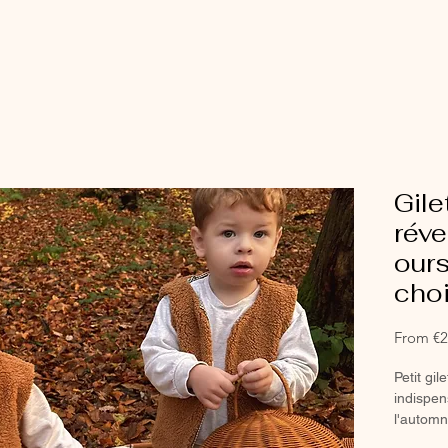
Gile
rév
ours
choi
From
€2
Petit gi
indispen
l'automn
petit loo