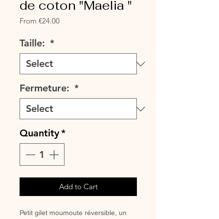
de coton "Maelia "
Sale
From
€24.00
Price
Taille:
*
Fermeture:
*
Quantity
*
Add to Cart
Petit gilet moumoute réversible, un