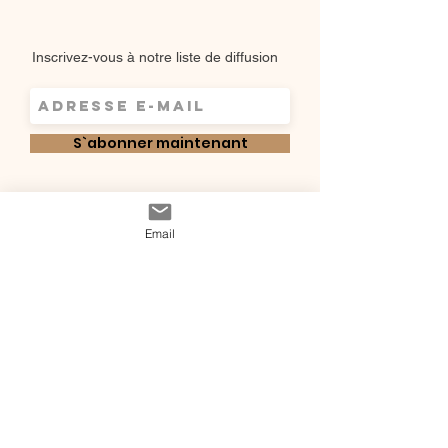
Inscrivez-vous à notre liste de diffusion
S`abonner maintenant
Shop
Qui sommes-
Email
Livraisons & retours
nous ?
instagram
Conditions
Contact
générales de vente