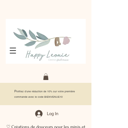
P
rofitez d'une réduction de 10% sur votre première
commande avec le code BIENVENUE10
Log In
♡ Créations de douceurs pour les minis et