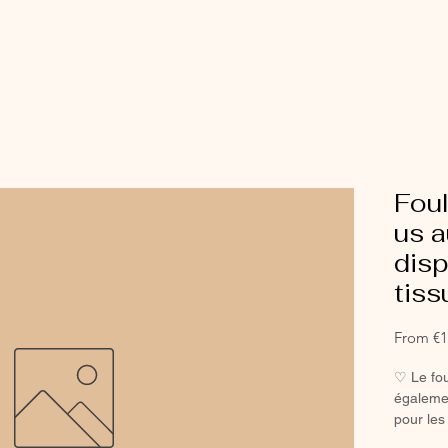
Fou
us a
disp
tis
From
€1
♡ Le fou
égalemen
pour les
♡ Le fo