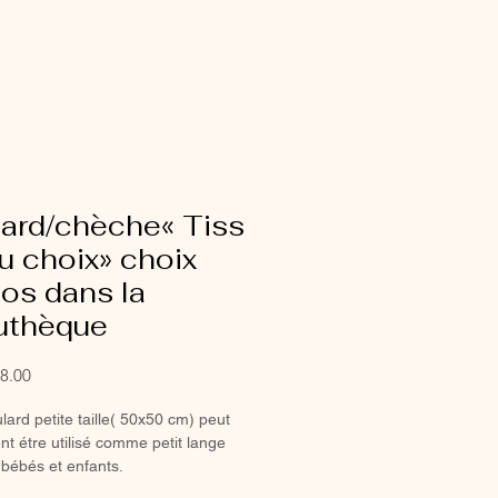
lard/chèche« Tiss
u choix» choix
os dans la
suthèque
Sale
8.00
Price
lard petite taille( 50x50 cm) peut
t étre utilisé comme petit lange
 bébés et enfants.
ulard (100x90 cm) peut également