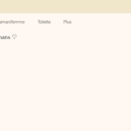
aman/femme
Toilette
Plus
amans ♡