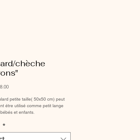
lard/chèche
rons"
Sale
8.00
Price
lard petite taille( 50x50 cm) peut
t étre utilisé comme petit lange
 bébés et enfants.
ulard (100x90 cm) peut également
:
*
lisé comme maxi lange pour les
ct