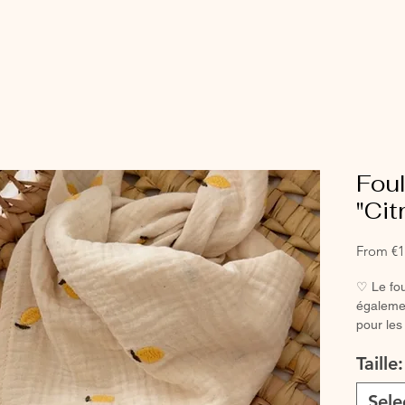
Fou
"Cit
From
€1
♡ Le fou
égalemen
pour les
♡ Le fo
Taille
étre uti
enfants.
Sele