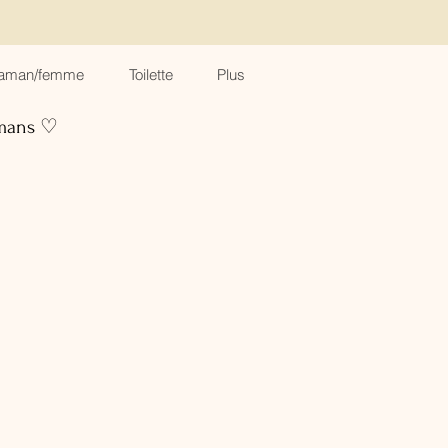
aman/femme
Toilette
Plus
amans ♡